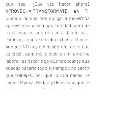
que sea ..¿Que vas hacer ahora? 
APROVECHA,TRANSFORMATE en Ti.  
Cuando la vida nos obliga, a movernos 
aprovechemos esa oportunidad, por que 
es el espacio que nos esta dando para 
cambiar, aunque nos duela hasta el pelo.  
Aunque NO hay definición real de lo que 
es ideal.. para mi, lo ideal en mi entorno 
laboral, es hacer algo que te encante que 
puedas hacerlo todo el tiempo y no sentir 
que trabajas, por que lo que haces, te 
llena... Piensa, Medita y Determina que te 
llena, que te gustaría hacer, te vas a 
sorprender, muchas veces es algo 
totalmente distinto a lo que haces ahora, 
pero no dudes, comienza aunque no seas 
el mejor en ello.. 
¡TRANSFORMATE en TI!
Veras que aunque no es fácil, te va a ir 
...Super..