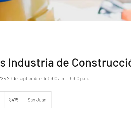
s Industria de Construcci
475
US
C
$475
San Juan
dollars
o
m
i
e