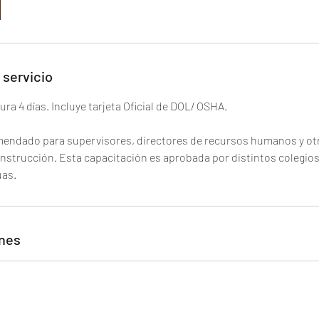
n
z
a
:
 servicio
8
s
ra 4 días. Incluye tarjeta Oficial de DOL/ OSHA.
e
p
mendado para supervisores, directores de recursos humanos y otr
t
onstrucción. Esta capacitación es aprobada por distintos colegio
nes