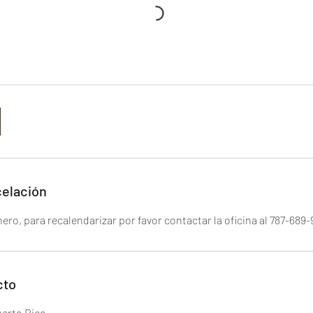
celación
ro, para recalendarizar por favor contactar la oficina al 787-689-
cto
uerto Rico