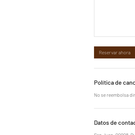
Reservar ahora
Política de can
No se reembolsa dine
Datos de conta
San Juan, 00908, P